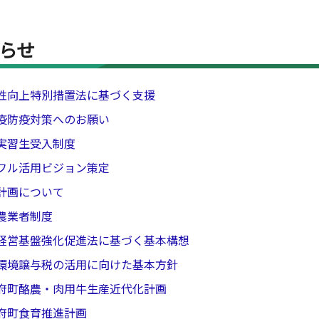
らせ
性向上特別措置法に基づく支援
疫防疫対策へのお願い
実習生受入制度
フル活用ビジョン策定
計画について
農業者制度
経営基盤強化促進法に基づく基本構想
環境譲与税の活用に向けた基本方針
府町酪農・肉用牛生産近代化計画
府町食育推進計画