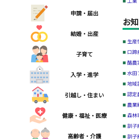
工業
申請・届出
お知
結婚・出産
生産
口蹄
子育て
酪農
水田
入学・進学
地域
認定
引越し・住まい
農業
健康・福祉・医療
森林
訓子
高齢者・介護
訓子