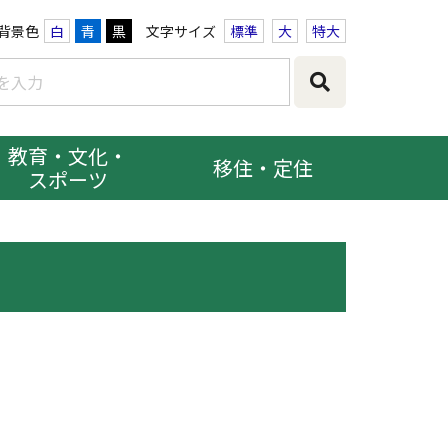
背景色
白
青
黒
文字サイズ
標準
大
特大
教育・文化・
移住・定住
スポーツ