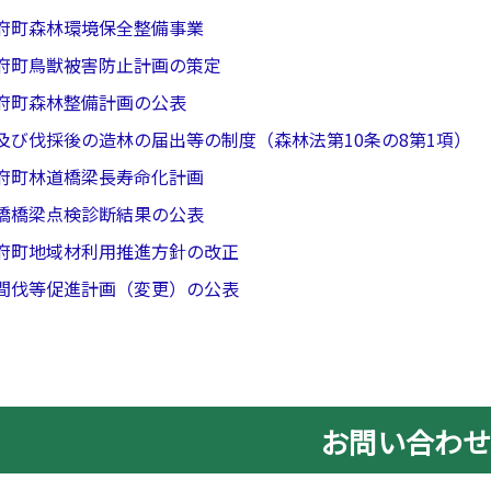
府町森林環境保全整備事業
府町鳥獣被害防止計画の策定
府町森林整備計画の公表
及び伐採後の造林の届出等の制度（森林法第10条の8第1項）
府町林道橋梁長寿命化計画
橋橋梁点検診断結果の公表
府町地域材利用推進方針の改正
間伐等促進計画（変更）の公表
お問い合わ