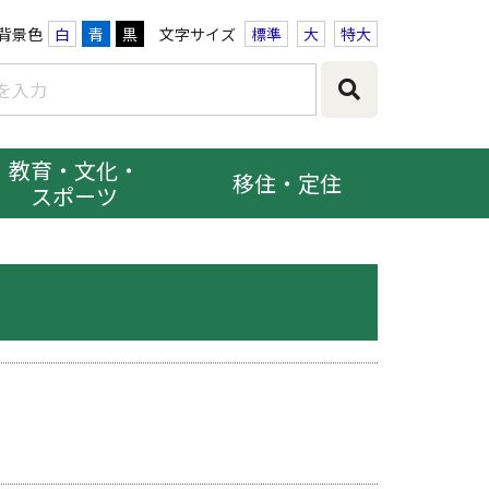
背景色
白
青
黒
文字サイズ
標準
大
特大
教育・文化・
移住・定住
スポーツ