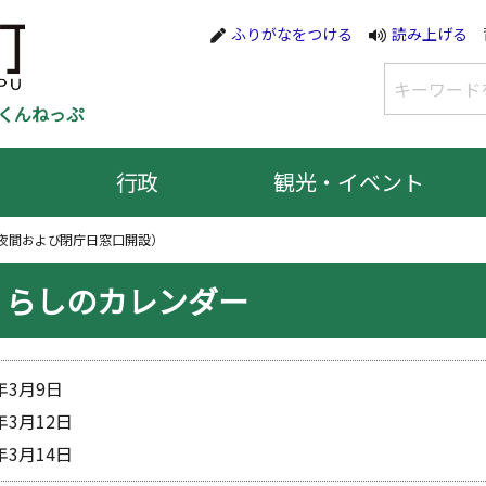
ふりがなをつける
読み上げる
くんねっぷ
行政
観光・イベント
夜間および閉庁日窓口開設）
くらしのカレンダー
5年3月9日
5年3月12日
5年3月14日