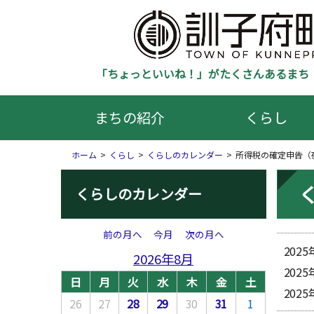
「ちょっといいね！」がたくさんあるまち 
まちの紹介
くらし
ホーム
くらし
くらしのカレンダー
所得税の確定申告（
くらしのカレンダー
前の月へ
今月
次の月へ
202
2026年8月
202
日
月
火
水
木
金
土
202
26
27
28
29
30
31
1