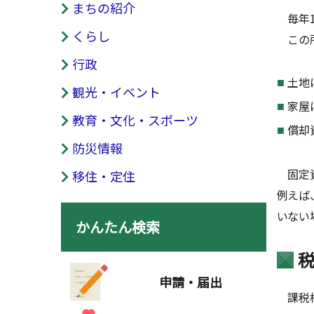
まちの紹介
毎年1
くらし
この所
行政
土地
観光・イベント
家屋
教育・文化・スポーツ
償却
防災情報
固定資
移住・定住
例えば
いない
かんたん検索
申請・届出
課税標