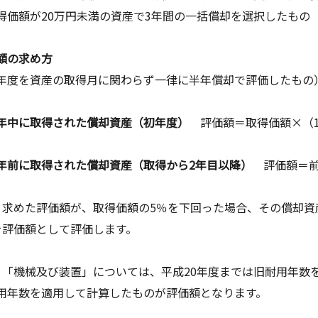
価額が20万円未満の資産で3年間の一括償却を選択したもの
額の求め方
年度を資産の取得月に関わらず一律に半年償却で評価したもの
中に取得された償却資産（初年度）
評価額＝取得価額×（1
年前に取得された償却資産（取得から2年目以降）
評価額＝前
）求めた評価額が、取得価額の5％を下回った場合、その償却
を評価額として評価します。
）「機械及び装置」については、平成20年度までは旧耐用年数
用年数を適用して計算したものが評価額となります。