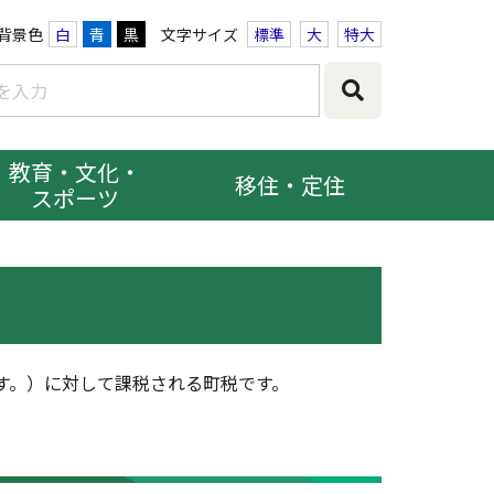
背景色
白
青
黒
文字サイズ
標準
大
特大
教育・文化・
移住・定住
スポーツ
す。）に対して課税される町税です。