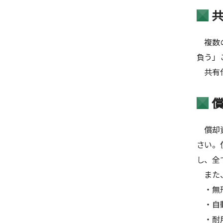
複数の
負う」
共有代
償却資
さい。
し、全
また、
・無形
・自動
・耐用