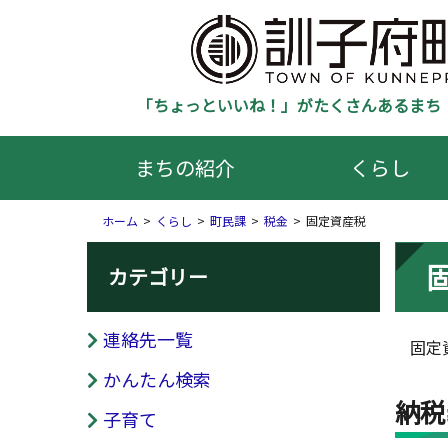
「ちょっといいね！」がたくさんあるまち 
まちの紹介
くらし
ホーム
くらし
町民課
税金
固定資産税
カテゴリー
連絡先一覧
固定資
かんたん検索
納税
子育て