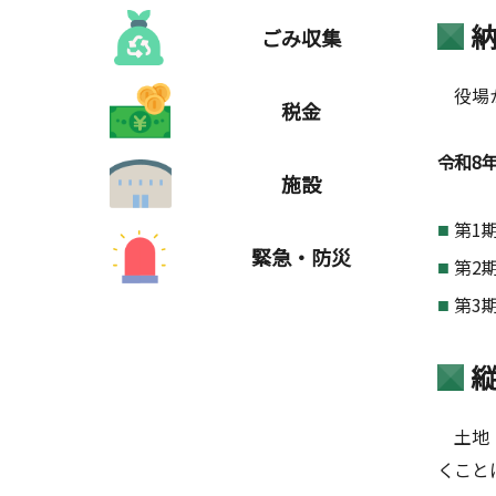
ごみ収集
役場か
税金
令和
8
施設
第1
緊急・防災
第2
第3期
土地・
くこと