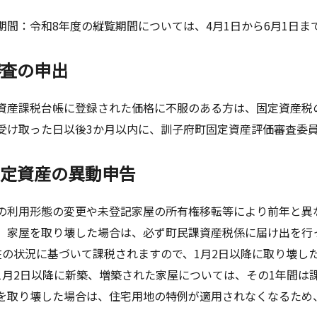
間：令和8年度の縦覧期間については、4月1日から6月1日ま
審査の申出
産課税台帳に登録された価格に不服のある方は、固定資産税
受け取った日以後3か月以内に、訓子府町固定資産評価審査委
固定資産の異動申告
利用形態の変更や未登記家屋の所有権移転等により前年と異
家屋を取り壊した場合は、必ず町民課資産税係に届け出を行っ
在の状況に基づいて課税されますので、1月2日以降に取り壊し
1月2日以降に新築、増築された家屋については、その1年間は
取り壊した場合は、住宅用地の特例が適用されなくなるため