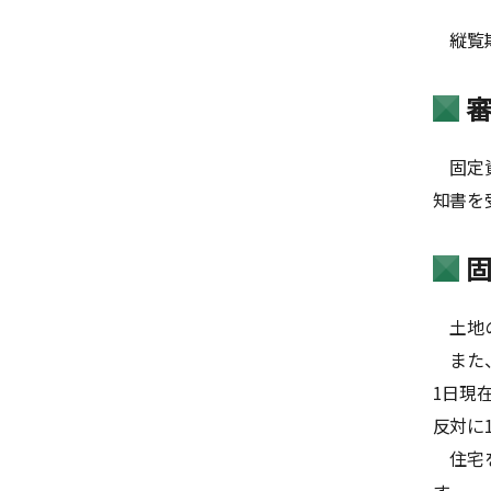
縦覧期
固定資
知書を
土地の
また、
1日現
反対に
住宅を
す。