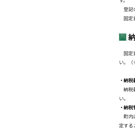
登記の
固定資
固定資
い。（
・納税
納税
い。
・納税
町内
定する