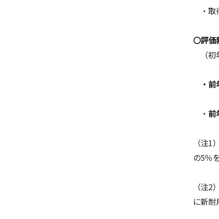
・取得
〇評価
（初
・前年
・
前
（注1
の5％
（注2
に新耐