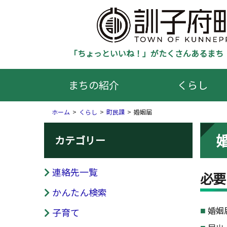
「ちょっといいね！」がたくさんあるまち 
まちの紹介
くらし
ホーム
くらし
町民課
婚姻届
カテゴリー
連絡先一覧
必要
かんたん検索
婚姻
子育て