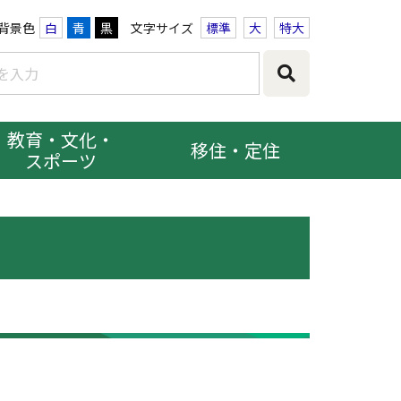
背景色
白
青
黒
文字サイズ
標準
大
特大
教育・文化・
移住・定住
スポーツ