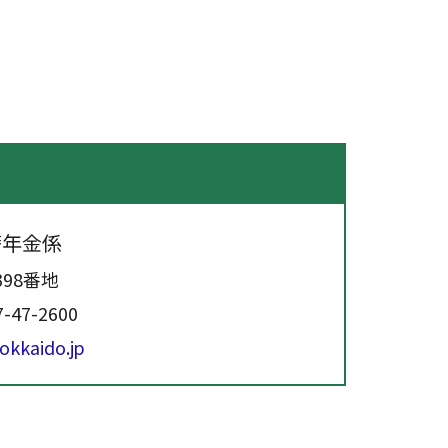
せ
籍年金係
398番地
7-47-2600
kkaido.jp