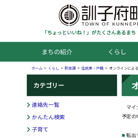
「ちょっといいね！」がたくさんあるまち 
まちの紹介
くらし
ホーム
くらし
町民課
住民票・戸籍
オンラインによ
カテゴリー
連絡先一覧
マイナ
予定の
かんたん検索
子育て
転出