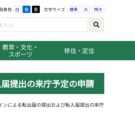
背景色
白
青
黒
文字サイズ
標準
大
特大
教育・文化・
移住・定住
スポーツ
入届提出の来庁予定の申請
インによる転出届の提出および転入届提出の来庁