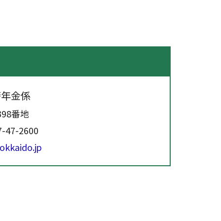
せ
籍年金係
398番地
7-47-2600
kkaido.jp