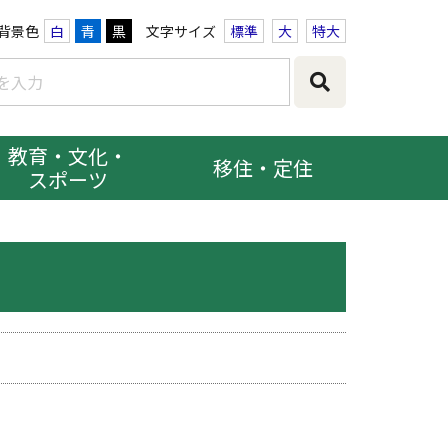
背景色
白
青
黒
文字サイズ
標準
大
特大
教育・文化・
移住・定住
スポーツ