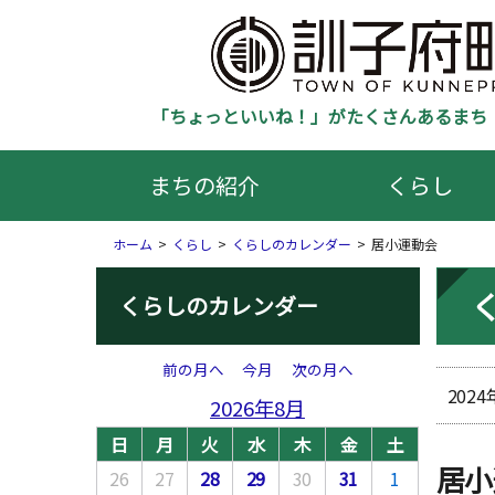
「ちょっといいね！」がたくさんあるまち 
まちの紹介
くらし
ホーム
くらし
くらしのカレンダー
居小運動会
くらしのカレンダー
前の月へ
今月
次の月へ
202
2026年8月
日
月
火
水
木
金
土
居小
26
27
28
29
30
31
1